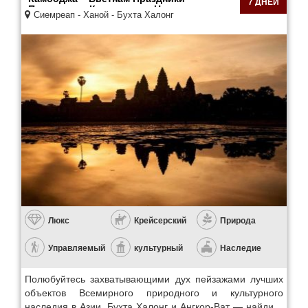
7 ДНЕЙ
Памятников Культурного Наследия
Сиемреап - Ханой - Бухта Халонг
Люкс
Крейсерский
Природа
Управляемый
культурный
Наследие
Полюбуйтесь захватывающими дух пейзажами лучших
объектов Всемирного природного и культурного
наследия в Азии. Бухта Халонг и Ангкор-Ват — найдите