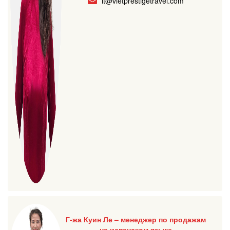
it@vietprestigetravel.com
Г-жа Куин Ле – менеджер по продажам
на испанском языке