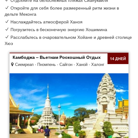
Отдохните на белоснежных пляжах Сиануквиля
Откройте для себя более размеренный ритм жизни в
дельте Меконга
Наслаждайтесь атмосферой Ханоя
Погрузитесь в бесконечную энергию Хошимина
Расслабьтесь в очаровательном Хойане и древней столице
Хюэ
Камбоджа – Вьетнам Роскошный Отдых
14 ДНЕЙ
Сиемреап - Пномпень - Сайгон - Ханой - Халонг