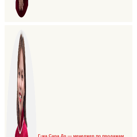
Г-жа Сара До — менеджер по продажам