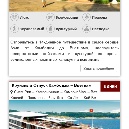
Люкс
Крейсерский
Природа
Управляемый
культурный
Наследие
Отправьтесь в 14-дневное путешествие в самое сердце
Азии от Камбоджи до Вьетнама, насладитесь
невероятными пейзажами и культурой во время
великолепных памятных каникул на всю жизнь.
Узнать подробнее
Круизный Отпуск Камбоджа – Вьетнам
8 ДНЕЙ
Сием Рип – Кампонгчнанг – Кампонг Чам – Ват
Ханчей – Пномпень – Чау Док – Са Дек – Кай Бе –
Сай Гон