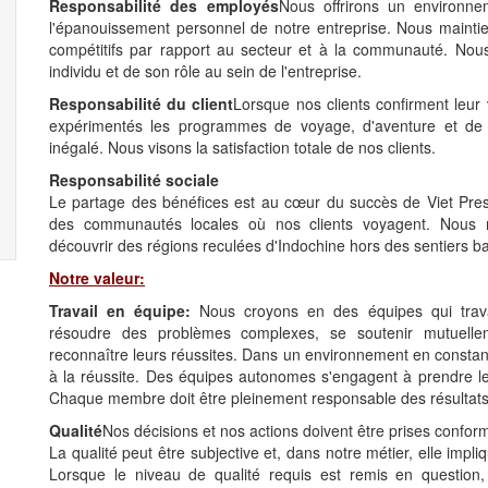
Responsabilité des employés
Nous offrirons un environn
l'épanouissement personnel de notre entreprise. Nous maint
compétitifs par rapport au secteur et à la communauté. Nou
individu et de son rôle au sein de l'entreprise.
Responsabilité du client
Lorsque nos clients confirment leu
expérimentés les programmes de voyage, d'aventure et de d
inégalé. Nous visons la satisfaction totale de nos clients.
Responsabilité sociale
Le partage des bénéfices est au cœur du succès de Viet Pres
des communautés locales où nos clients voyagent. Nous 
découvrir des régions reculées d'Indochine hors des sentiers ba
Notre valeur:
Travail en équipe:
Nous croyons en des équipes qui travail
résoudre des problèmes complexes, se soutenir mutuellem
reconnaître leurs réussites. Dans un environnement en constan
à la réussite. Des équipes autonomes s'engagent à prendre les
Chaque membre doit être pleinement responsable des résultats 
Qualité
Nos décisions et nos actions doivent être prises confo
La qualité peut être subjective et, dans notre métier, elle impl
Lorsque le niveau de qualité requis est remis en questio