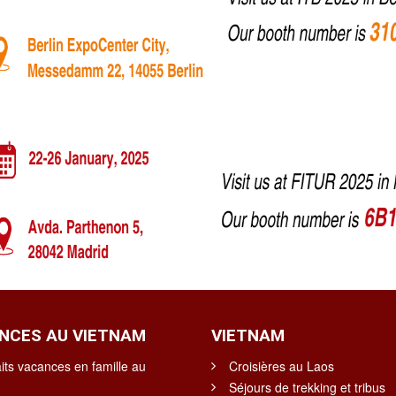
NCES AU VIETNAM
VIETNAM
its vacances en famille au
Croisières au Laos
Séjours de trekking et tribus