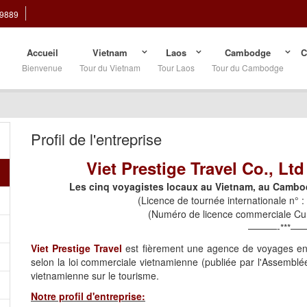
29889
Accueil
Vietnam
Laos
Cambodge
C
Bienvenue
Tour du Vietnam
Tour Laos
Tour du Cambodge
Profil de l'entreprise
Viet Prestige Travel Co., Lt
Les cinq voyagistes locaux au Vietnam, au Cambo
(Licence de tournée internationale n
(Numéro de licence commerciale C
———-***—
Viet Prestige Travel
est fièrement une agence de voyages enti
selon la loi commerciale vietnamienne (publiée par l'Assemblé
vietnamienne sur le tourisme.
Notre profil d'entreprise: