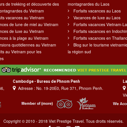
urs de trekking et découverte des
montagnardes du Laos
montagnardes du Vietnam
Forfaits vacances au Laos
aits vacances au Vietnam
Vacances de luxe au Laos
nces de lune de miel au Vietnam
Forfaits vacances Vietnam-L
nces de luxe au Vietnam
Forfaits vacances en Indochi
nces à la plage au Vietnam
Forfaits vacances en Thaïlan
rsions quotidiennes au Vietnam
Blog sur le tourisme vietnami
its au Vietnam pour les
la région sud
es
Cambodge - Bureau de Phnom Penh
La
66,
Adresse : No. 19-20E0, Rue 371, Phnom Penh.
Vi
Copyright © 2010 - 2018 Viet Prestige Travel. Tous droits réservés.